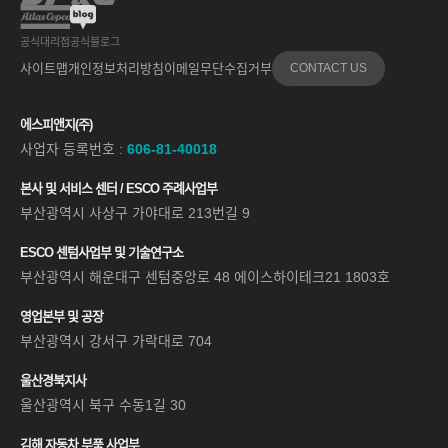
공식대리점
공식블로그
사이트맵
개인정보처리방침
이메일무단수집거부
CONTACT US
에스피앤지(주)
사업자 등록번호 :
606-81-40018
본사 및 서비스 센터 / ESCO 주례사업부
부산광역시 사상구 가야대로 213번길 9
ESCO 센텀사업부 및 기술연구소
부산광역시 해운대구 센텀중앙로 48 에이스하이테크21 1803호
영업본부 및 공장
부산광역시 강서구 가락대로 704
울산경북지사
울산광역시 북구 수동1길 30
김해 자동차 부품 사업부