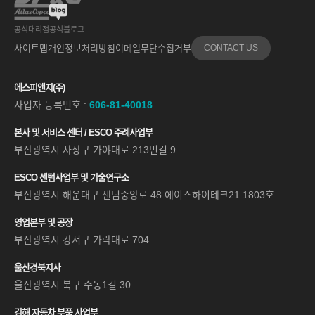
공식대리점
공식블로그
사이트맵
개인정보처리방침
이메일무단수집거부
CONTACT US
에스피앤지(주)
사업자 등록번호 :
606-81-40018
본사 및 서비스 센터 / ESCO 주례사업부
부산광역시 사상구 가야대로 213번길 9
ESCO 센텀사업부 및 기술연구소
부산광역시 해운대구 센텀중앙로 48 에이스하이테크21 1803호
영업본부 및 공장
부산광역시 강서구 가락대로 704
울산경북지사
울산광역시 북구 수동1길 30
김해 자동차 부품 사업부