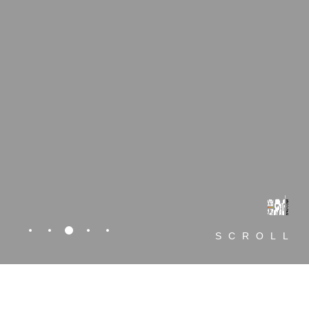
section3
section1
section2
section4
section5
SCROLL