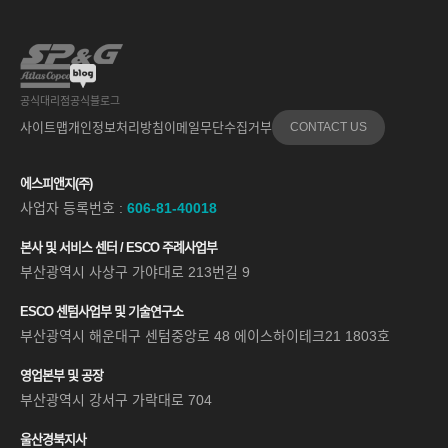
공식대리점
공식블로그
사이트맵
개인정보처리방침
이메일무단수집거부
CONTACT US
에스피앤지(주)
사업자 등록번호 :
606-81-40018
본사 및 서비스 센터 / ESCO 주례사업부
부산광역시 사상구 가야대로 213번길 9
ESCO 센텀사업부 및 기술연구소
부산광역시 해운대구 센텀중앙로 48 에이스하이테크21 1803호
영업본부 및 공장
부산광역시 강서구 가락대로 704
울산경북지사